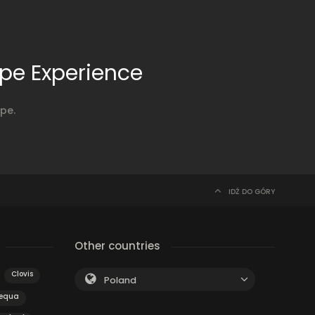
pe Experience
pe.
IDŹ DO GÓRY
Other countries
Clovis
Poland
equa