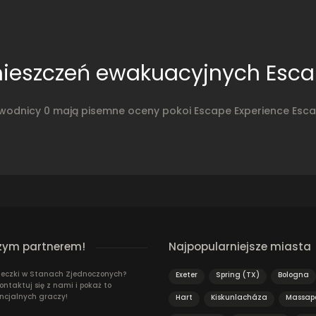
ieszczeń ewakuacyjnych Esca
wodnicy 0 mają pisemne oceny pokoi Escape Experience Esca
zym partnerem!
Najpopularniejsze miasta
ieczki w Stanach Zjednoczonych?
Exeter
Spring (TX)
Bologna
ontaktuj się z nami i pokaż to
ncjalnych graczy!
Hart
Kiskunlacháza
Massap