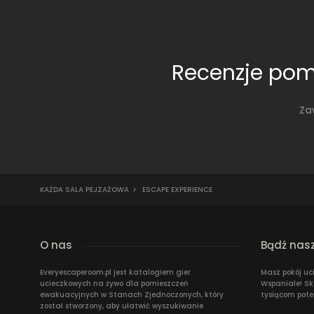
Recenzje pom
Za
KAŻDA SALA PEJZAŻOWA
>
ESCAPE EXPERIENCE
O nas
Bądź nas
Everyescaperoom.pl jest katalogiem gier
Masz pokój uc
ucieczkowych na żywo dla pomieszczeń
Wspaniale! Sk
ewakuacyjnych w Stanach Zjednoczonych, który
tysiącom pote
został stworzony, aby ułatwić wyszukiwanie