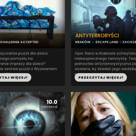
ANTYTERRORYŚCI
CHALLENGE ACCEPTED
KRAKÓW
ESCAPE LAND - ZACISZ
yczalnia puzzli dla dzieci
Opis: Rano w Krakowie schwytan
jnego pomysłu na
niebezpiecznego terrorystę. Two
anie imprezy dla dzieci?
jednostka antyterrorystyczna z
ie zestaw puzzli z Wyzwaniem
wysłana, by zbadać jego siedzibę
y! W...
powiąz...
YTAJ WIĘCEJ!
PRZECZYTAJ WIĘCEJ!
10.0
2 RECENZJE