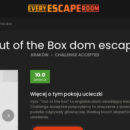
THE BOX
ut of the Box dom esca
KRAKÓW
CHALLENGE ACCEPTED
10.0
2 RECENZJE
Więcej o tym pokoju ucieczki
Opis: "Out of the box" to angielski idiom określający 
Challenge Accepted połączyliśmy to znaczenie z dosł
pudełka odgrywały główną rolę. Według kocich ekspertó
określenie.