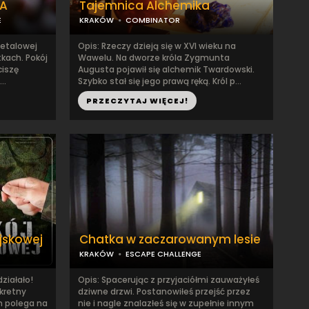
KA
Tajemnica Alchemika
E
KRAKÓW
COMBINATOR
metalowej
Opis: Rzeczy dzieją się w XVI wieku na
kach. Pokój
Wawelu. Na dworze króla Zygmunta
ciszę
Augusta pojawił się alchemik Twardowski.
..
Szybko stał się jego prawą ręką. Król p...
PRZECZYTAJ WIĘCEJ!
jskowej
Chatka w zaczarowanym lesie
KRAKÓW
ESCAPE CHALLENGE
ziałało!
Opis: Spacerując z przyjaciółmi zauważyłeś
ekretny
dziwne drzwi. Postanowiłeś przejść przez
m polega na
nie i nagle znalazłeś się w zupełnie innym