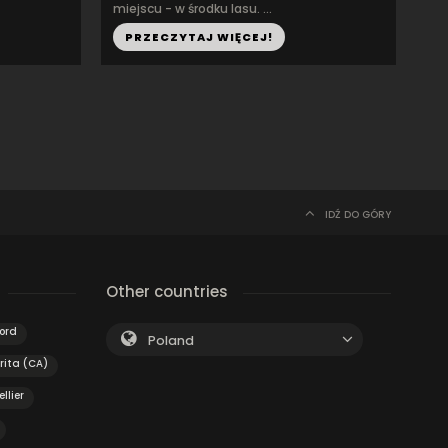
miejscu - w środku lasu. ...
PRZECZYTAJ WIĘCEJ!
IDŹ DO GÓRY
Other countries
ord
Poland
rita (CA)
llier