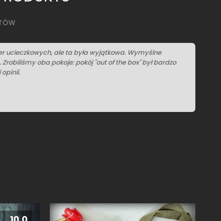
KTÓW
gier ucieczkowych, ale ta była wyjątkowa. Wymyślne
robiliśmy oba pokoje: pokój "out of the box" był bardzo
opinii.
u
10.0