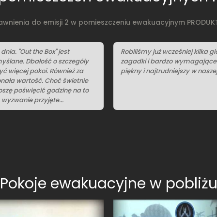
awnienia do emisji 2 w pomieszczeniu ewakuacyjnym PRODU
nia. "Out the Box" jest
Robiliśmy już wcześniej kilka 
myślane. Dbałość o szczegóły
zagadki i bardzo wymagające. Z
yć więcej pokoi. Również za
piękny i najtrudniejszy w naszej 
onała wartość. Choć świetnie
roszę poświęcić godzinę na to
wyzwanie przyjęte...
Pokoje ewakuacyjne w pobliż