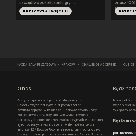
szczęśliwe zakończenie gry......
znasz! Cóż,
nie...
PRZECZYTAJ WIĘCEJ!
PRZECZ
KAŻDA SALA PEJZAŻOWA
>
KRAKÓW
>
CHALLENGE ACCEPTED
>
OUT OF 
O nas
Bądź nas
Everyescaperoom.pl jest katalogiem gier
Masz pokój uc
ucieczkowych na żywo dla pomieszczeń
Wspaniale! Sk
ewakuacyjnych w Stanach Zjednoczonych, który
tysiącom pote
został stworzony, aby ułatwić wyszukiwanie
najlepszych pomieszczeń ewakuacyjnych w Stanach
Bądźcie w
Zjednoczonych. Na naszej stronie możesz teraz
znaleźć 127 Escape Rooms z recenzjami od graczy.
partners@eve
Naszym celem jest rozpowszechnienie Escape Rooms