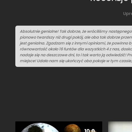
Upr
Absolutnie genialne! Tak dobrze, że wróciliśmy następnego d
pionowo twardszy niż drugi pokój, ale oba tak dobrze prze
jest genialna. Zgadzam się z innymi opiniami, że powinno b
równowartość około 16 funtów dla wszystkich 4 z nas, dosk
nadaje się na deszczowe dni, to i tak warto ją odwiedzić! P
miejsce! Udało nam się ukończyć oba pokoje w tym czasie, 
10.0