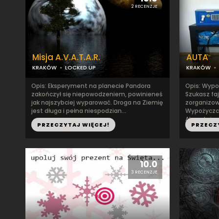
2 RECENZJE
Misja A.V.A.T.A.R.
AUTA
KRAKÓW
LOCKED UP
KRAKÓW
Opis: Eksperyment na planecie Pandora
Opis: Wypoż
zakończył się niepowodzeniem, powinieneś
Szukasz fa
jak najszybciej wyparować. Droga na Ziemię
zorganizow
jest długa i pełna niespodzian...
Wypożyczc
Akceptujem
PRZECZYTAJ WIĘCEJ!
PRZECZ
10.0
3 RECENZJE