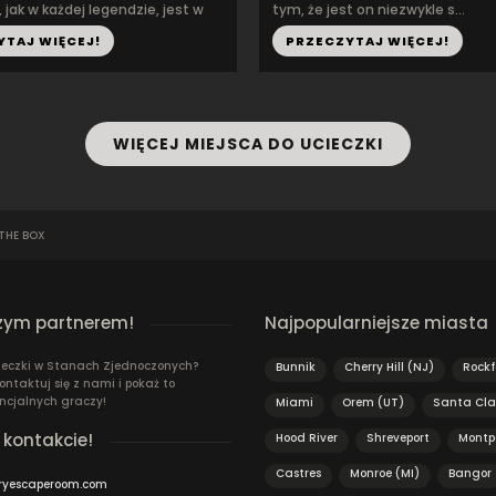
 jak w każdej legendzie, jest w
tym, że jest on niezwykle s...
YTAJ WIĘCEJ!
PRZECZYTAJ WIĘCEJ!
WIĘCEJ MIEJSCA DO UCIECZKI
THE BOX
zym partnerem!
Najpopularniejsze miasta
ieczki w Stanach Zjednoczonych?
Bunnik
Cherry Hill (NJ)
Rockf
ontaktuj się z nami i pokaż to
ncjalnych graczy!
Miami
Orem (UT)
Santa Cla
 kontakcie!
Hood River
Shreveport
Montpe
Castres
Monroe (MI)
Bangor
ryescaperoom.com