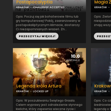
Postapocalyptia
Magia Z
KRAKÓW
CHALLENGE ACCEPTED
KRAKÓW
Opis: Poczuj się jak bohaterowie filmu lub
Opis: Ziel
gry komputerowej! Pokój, zaaranżowany w
niespodzian
postapokaliptycznym klimacie, dostarczy
znają wszys
Ci niezapomnianych wrażeń. Zn...
PRZECZYTAJ WIĘCEJ!
PRZECZ
10.0
2 RECENZJE
Legenda króla Artura
Krakows
KRAKÓW
LOCKED UP
KRAKÓW
Opis: W poszukiwaniu Świętego Graala.
Opis: Co c
Celem wyprawy jest odnalezienie słynnego
średniowi
kielicha, który zapewnia wieczne życie i
legendę o 