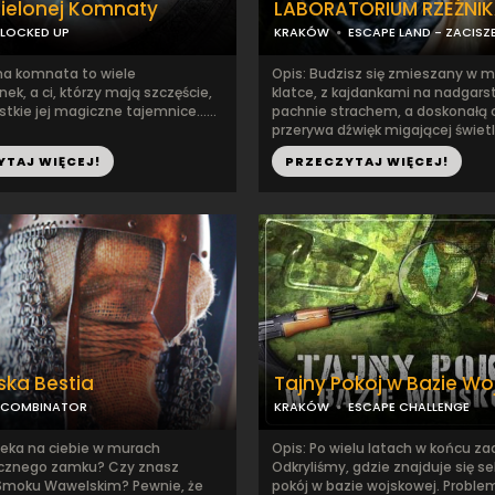
ielonej Komnaty
LABORATORIUM RZEŹNI
LOCKED UP
KRAKÓW
ESCAPE LAND - ZACISZ
ona komnata to wiele
Opis: Budzisz się zmieszany w 
ek, a ci, którzy mają szczęście,
klatce, z kajdankami na nadgarst
tkie jej magiczne tajemnice......
pachnie strachem, a doskonałą 
przerywa dźwięk migającej świetl.
YTAJ WIĘCEJ!
PRZECZYTAJ WIĘCEJ!
ka Bestia
Tajny Pokoj w Bazie Wo
COMBINATOR
KRAKÓW
ESCAPE CHALLENGE
zeka na ciebie w murach
Opis: Po wielu latach w końcu zad
ecznego zamku? Czy znasz
Odkryliśmy, gdzie znajduje się s
Smoku Wawelskim? Pewnie, że
pokój w bazie wojskowej. Proble