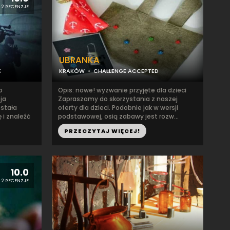
2 RECENZJE
UBRANKA
E
KRAKÓW
CHALLENGE ACCEPTED
o
Opis: nowe! wyzwanie przyjęte dla dzieci
ja
Zapraszamy do skorzystania z naszej
ostała
oferty dla dzieci. Podobnie jak w wersji
 i znaleźć
podstawowej, osią zabawy jest rozw...
PRZECZYTAJ WIĘCEJ!
10.0
2 RECENZJE