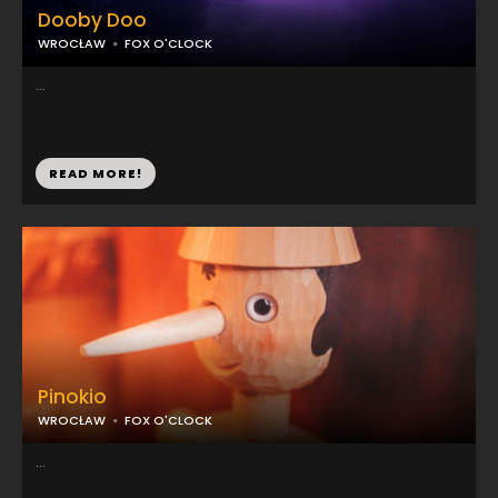
Dooby Doo
WROCŁAW
FOX O'CLOCK
...
READ MORE!
Pinokio
WROCŁAW
FOX O'CLOCK
...