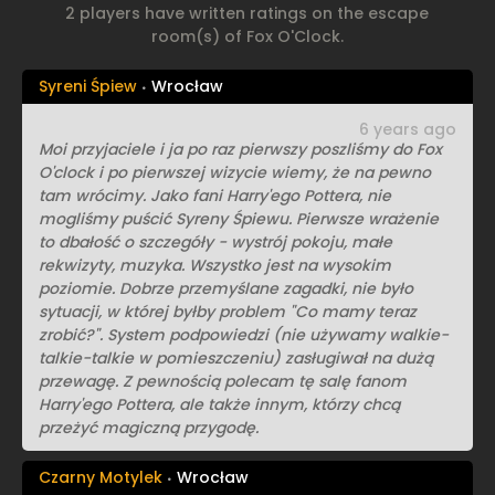
2 players have written ratings on the escape
room(s) of Fox O'Clock.
Syreni Śpiew
Wrocław
6 years ago
Moi przyjaciele i ja po raz pierwszy poszliśmy do Fox
O'clock i po pierwszej wizycie wiemy, że na pewno
tam wrócimy. Jako fani Harry'ego Pottera, nie
mogliśmy puścić Syreny Śpiewu. Pierwsze wrażenie
to dbałość o szczegóły - wystrój pokoju, małe
rekwizyty, muzyka. Wszystko jest na wysokim
poziomie. Dobrze przemyślane zagadki, nie było
sytuacji, w której byłby problem "Co mamy teraz
zrobić?". System podpowiedzi (nie używamy walkie-
talkie-talkie w pomieszczeniu) zasługiwał na dużą
przewagę. Z pewnością polecam tę salę fanom
Harry'ego Pottera, ale także innym, którzy chcą
przeżyć magiczną przygodę.
Czarny Motylek
Wrocław