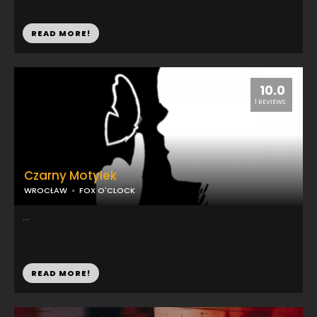
READ MORE!
10.0
1 REVIEWS
Czarny Motylek
WROCŁAW
FOX O'CLOCK
...
READ MORE!