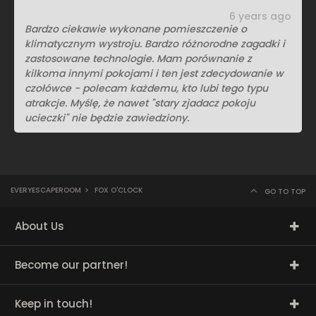
6 years ago
Bardzo ciekawie wykonane pomieszczenie o
klimatycznym wystroju. Bardzo różnorodne zagadki i
zastosowane technologie. Mam porównanie z
kilkoma innymi pokojami i ten jest zdecydowanie w
czołówce - polecam każdemu, kto lubi tego typu
atrakcje. Myślę, że nawet "stary zjadacz pokoju
ucieczki" nie będzie zawiedziony.
EVERYESCAPEROOM
>
FOX O'CLOCK
GO TO TOP
About Us
Become our partner!
Keep in touch!