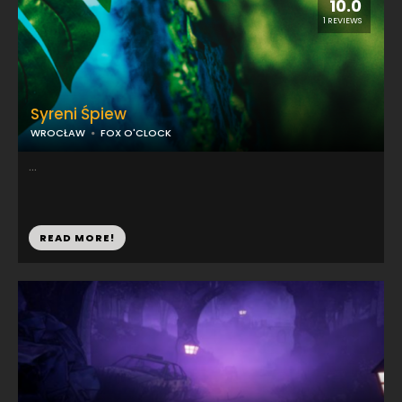
10.0
1 REVIEWS
Syreni Śpiew
WROCŁAW
FOX O'CLOCK
...
READ MORE!