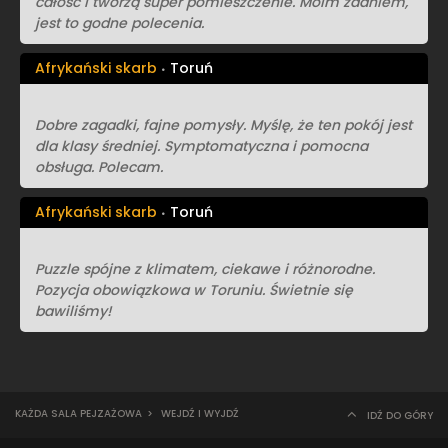
całość i tworzą super pomieszczenie. Moim zdaniem,
jest to godne polecenia.
Afrykański skarb
Toruń
Dobre zagadki, fajne pomysły. Myślę, że ten pokój jest
dla klasy średniej. Symptomatyczna i pomocna
obsługa. Polecam.
Afrykański skarb
Toruń
Puzzle spójne z klimatem, ciekawe i różnorodne.
Pozycja obowiązkowa w Toruniu. Świetnie się
bawiliśmy!
KAŻDA SALA PEJZAŻOWA
>
WEJDŹ I WYJDŹ
IDŹ DO GÓRY