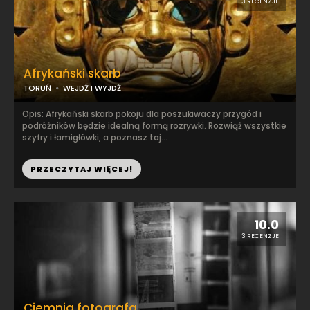
3 RECENZJE
Afrykański skarb
TORUŃ
WEJDŹ I WYJDŹ
Opis: Afrykański skarb pokoju dla poszukiwaczy przygód i
podróżników będzie idealną formą rozrywki. Rozwiąż wszystkie
szyfry i łamigłówki, a poznasz taj...
PRZECZYTAJ WIĘCEJ!
10.0
3 RECENZJE
Ciemnia fotografa