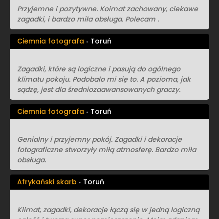
Przyjemne i pozytywne. Koimat zachowany, ciekawe
zagadki, i bardzo miła obsługa. Polecam .
Ciemnia fotografa
Toruń
Zagadki, które są logiczne i pasują do ogólnego
klimatu pokoju. Podobało mi się to. A pozioma, jak
sądzę, jest dla średniozaawansowanych graczy.
Ciemnia fotografa
Toruń
Genialny i przyjemny pokój. Zagadki i dekoracje
fotograficzne stworzyły miłą atmosferę. Bardzo miła
obsługa.
Afrykański skarb
Toruń
Klimat, zagadki, dekoracje łączą się w jedną logiczną