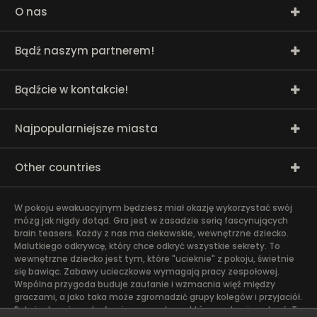
O nas
Bądź naszym partnerem!
Bądźcie w kontakcie!
Najpopularniejsze miasta
Other countries
W pokoju ewakuacyjnym będziesz miał okazję wykorzystać swój
mózg jak nigdy dotąd. Gra jest w zasadzie serią fascynujących
brain teasers. Każdy z nas ma ciekawskie, wewnętrzne dziecko.
Malutkiego odkrywcę, który chce odkryć wszystkie sekrety. To
wewnętrzne dziecko jest tym, które "ucieknie" z pokoju, świetnie
się bawiąc. Zabawy ucieczkowe wymagają pracy zespołowej.
Wspólna przygoda buduje zaufanie i wzmacnia więź między
graczami, a jako taka może zgromadzić grupy kolegów i przyjaciół.
Pokoje do ucieczek oferują przygodę, na którą warto się wybrać. To