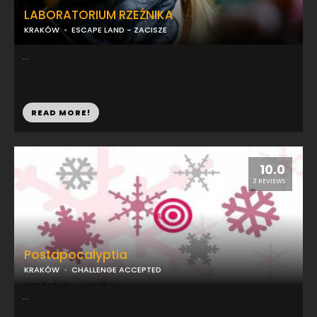
LABORATORIUM RZEŹNIKA
KRAKÓW
ESCAPE LAND - ZACISZE
...
READ MORE!
10.0
3 REVIEWS
Postapocalyptia
KRAKÓW
CHALLENGE ACCEPTED
...