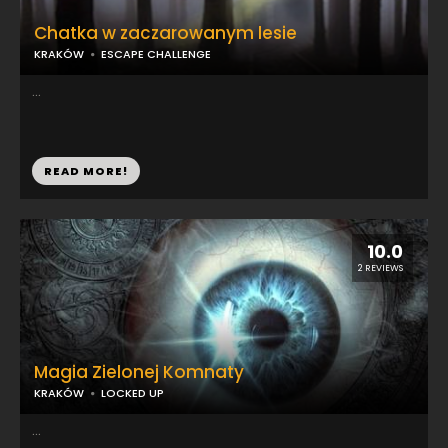
Chatka w zaczarowanym lesie
KRAKÓW
ESCAPE CHALLENGE
...
READ MORE!
10.0
2 REVIEWS
Magia Zielonej Komnaty
KRAKÓW
LOCKED UP
...