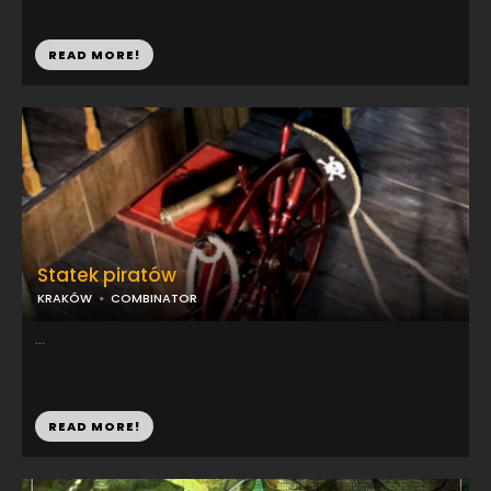
READ MORE!
Statek piratów
KRAKÓW
COMBINATOR
...
READ MORE!