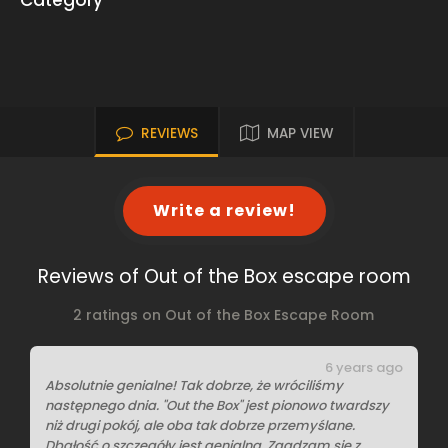
Category
REVIEWS
MAP VIEW
Write a review!
Reviews of Out of the Box escape room
2 ratings on Out of the Box Escape Room
6 years ago
Absolutnie genialne! Tak dobrze, że wróciliśmy
następnego dnia. "Out the Box" jest pionowo twardszy
niż drugi pokój, ale oba tak dobrze przemyślane.
Dbałość o szczegóły jest genialna. Zgadzam się z