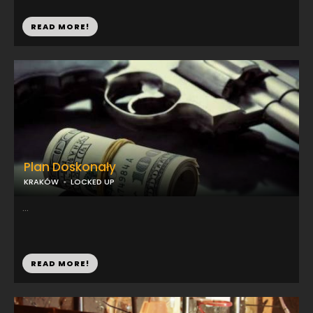
READ MORE!
Plan Doskonały
KRAKÓW
LOCKED UP
...
READ MORE!