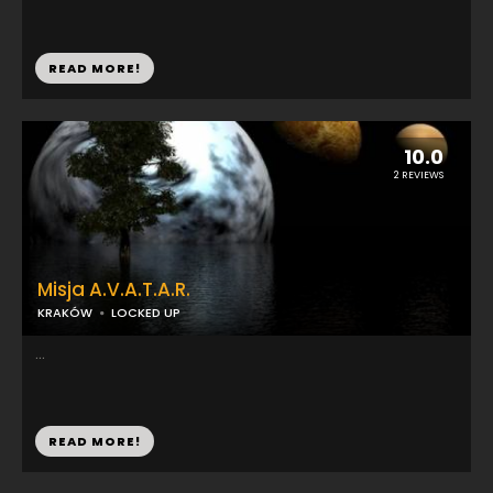
READ MORE!
10.0
2 REVIEWS
Misja A.V.A.T.A.R.
KRAKÓW
LOCKED UP
...
READ MORE!