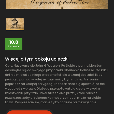
10.0
3 RECENZJE
Więcej o tym pokoju ucieczki
Opis: Nazywasz się John H. Watson. Po ślubie z panną Morstan
odsunąłeś się od swojego przyjaciela, Sherlocka Holmesa. Od kilku
dni nie miałeś od niego wiadomości, ale wczoraj dostałeś list z
prośbą o pomoc w kolejnej tajemnicy kryminalnej. Ale zanim
pójdziesz na kolejną przygodę, Sherlock chce się upewnić, że nie
wypadłeś z wprawy. Dlatego przygotował dla ciebie w swoim
mieszkaniu przy 221b Baker Street kilka puzzli, które musisz
rozwiązać, żeby przekonać Holmesa, że nadal może na ciebie
liczyć. Pospieszcie się, macie tylko godzinę na rozwiązanie!