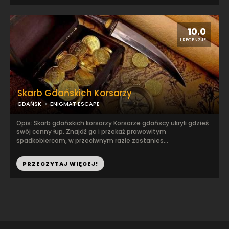
10.0
1 RECENZJE
Skarb Gdańskich Korsarzy
GDAŃSK
ENIGMAT ESCAPE
Opis: Skarb gdańskich korsarzy Korsarze gdańscy ukryli gdzieś
swój cenny łup. Znajdź go i przekaż prawowitym
spadkobiercom, w przeciwnym razie zostanies...
PRZECZYTAJ WIĘCEJ!