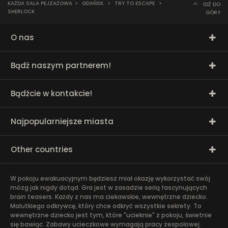
KAŻDA SALA PEJZAŻOWA
>
GDAŃSK
>
TRY TO ESCAPE
>
IDŹ DO
SHERLOCK
GÓRY
O nas
Bądź naszym partnerem!
Bądźcie w kontakcie!
Najpopularniejsze miasta
Other countries
W pokoju ewakuacyjnym będziesz miał okazję wykorzystać swój
mózg jak nigdy dotąd. Gra jest w zasadzie serią fascynujących
brain teasers. Każdy z nas ma ciekawskie, wewnętrzne dziecko.
Malutkiego odkrywcę, który chce odkryć wszystkie sekrety. To
wewnętrzne dziecko jest tym, które "ucieknie" z pokoju, świetnie
się bawiąc. Zabawy ucieczkowe wymagają pracy zespołowej.