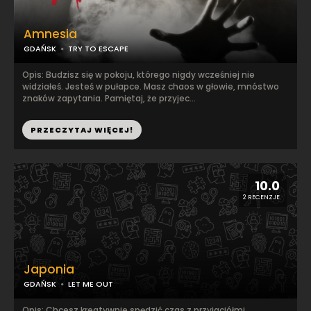
Amnesia
GDAŃSK
TRY TO ESCAPE
Opis: Budzisz się w pokoju, którego nigdy wcześniej nie
widziałeś. Jesteś w pułapce. Masz chaos w głowie, mnóstwo
znaków zapytania. Pamiętaj, że przyjec...
PRZECZYTAJ WIĘCEJ!
10.0
2 RECENZJE
Japonia
GDAŃSK
LET ME OUT
Opis: Chcesz kreatywnie spędzić czas z przyjaciółmi.