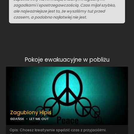
zagadkami i spostrzegawczością. Czas mijał szybko,
ale najważniejsze jest to, że wyszliśmy tuż przed
czasem, a podobno najłatwiej nie jest.
Pokoje ewakuacyjne w pobliżu
Zagubiony Hipis
GDAŃSK
LET ME OUT
Opis: Chcesz kreatywnie spędzić czas z przyjaciółmi.