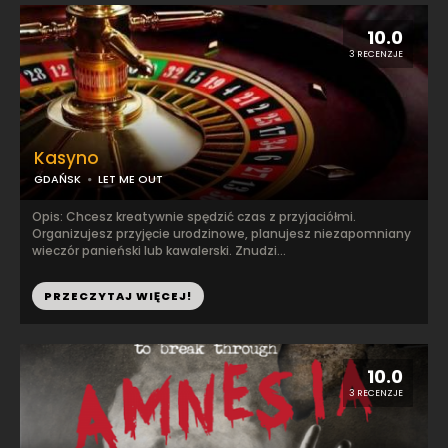
10.0
3 RECENZJE
Kasyno
GDAŃSK
LET ME OUT
Opis: Chcesz kreatywnie spędzić czas z przyjaciółmi.
Organizujesz przyjęcie urodzinowe, planujesz niezapomniany
wieczór panieński lub kawalerski. Znudzi...
PRZECZYTAJ WIĘCEJ!
10.0
3 RECENZJE