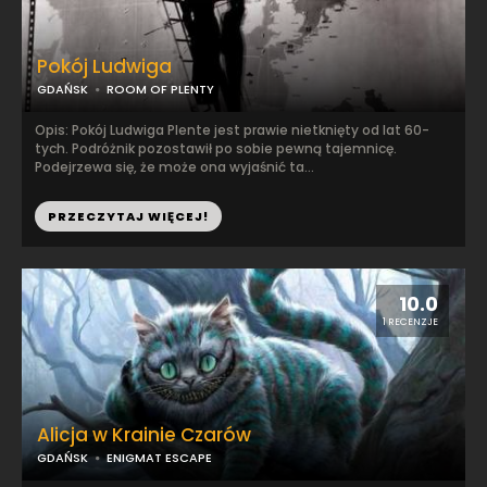
Pokój Ludwiga
GDAŃSK
ROOM OF PLENTY
Opis: Pokój Ludwiga Plente jest prawie nietknięty od lat 60-
tych. Podróżnik pozostawił po sobie pewną tajemnicę.
Podejrzewa się, że może ona wyjaśnić ta...
PRZECZYTAJ WIĘCEJ!
10.0
1 RECENZJE
Alicja w Krainie Czarów
GDAŃSK
ENIGMAT ESCAPE