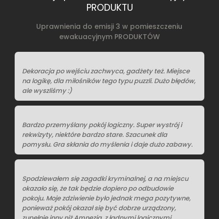
PRODUKTU
Uprawnienia do emisji 3 w pomieszczeniu
ewakuacyjnym PRODUKTÓW
Dekoracja po wejściu zachwyca, gadżety też. Miejsce
na logikę, dla miłośników tego typu puzzli. Dużo błędów,
ale wyszliśmy :)
Bardzo przemyślany pokój logiczny. Super wystrój i
rekwizyty, niektóre bardzo stare. Szacunek dla
pomysłu. Gra skłania do myślenia i daje dużo zabawy.
Spodziewałem się zagadki kryminalnej, a na miejscu
okazało się, że tak będzie dopiero po odbudowie
pokoju. Moje zdziwienie było jednak mega pozytywne,
ponieważ pokój okazał się być dobrze urządzony,
zupełnie inny niż Amnezja, z ładnymi logicznymi