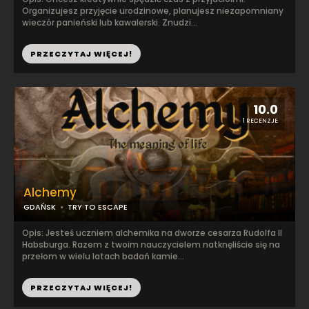
Organizujesz przyjęcie urodzinowe, planujesz niezapomniany
wieczór panieński lub kawalerski. Znudzi...
PRZECZYTAJ WIĘCEJ!
10.0
1 RECENZJE
Alchemy
GDAŃSK
TRY TO ESCAPE
Opis: Jesteś uczniem alchemika na dworze cesarza Rudolfa II
Habsburga. Razem z twoim nauczycielem natknęliście się na
przełom w wielu latach badań kamie...
PRZECZYTAJ WIĘCEJ!